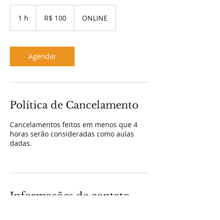
100
Reais
1 h
1
R$ 100
ONLINE
brasileiros
Agendar
Política de Cancelamento
Cancelamentos feitos em menos que 4
horas serão consideradas como aulas
dadas.
Informações de contato
55 11 99985-2031